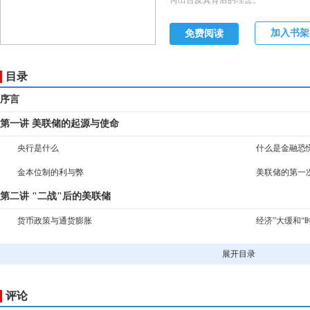
何出台及其背后的理念。
加入书架
免费阅读
目录
序言
第一讲 美联储的起源与使命
央行是什么
什么是金融恐
金本位制的利与弊
美联储的第一
第二讲 "二战"后的美联储
货币政策与通货膨胀
经济”大缓和“
金融危机的前奏
房地产泡沫的
展开目录
第三讲 美联储应对金融危机的政策反应
金融体系的漏洞
金融衍生品的
评论