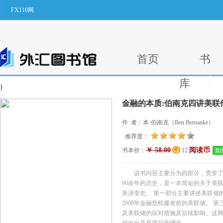
FX110网
首页
书
库
}
金融的本质:伯南克四讲美联
作 者：本·伯南克（Ben Bernanke）
推荐度：
￥ 58.00
阅读币
书本价：
12
如
该书内容主要分为四部分，贯穿了美
90余年的历史，是一本简短的关于美
策演变史。 第一部分主要讲述美联储
2008年金融危机爆发前的美联储。 
及美联储的应对措施及后续影响。这