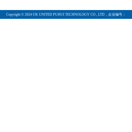
Copyright © 2024 UK UNITED PUHUI TECHNOLOGY CO., LTD，企业编号：
11097854