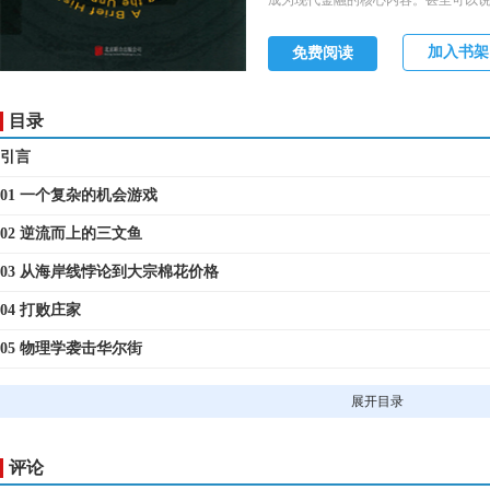
成为现代金融的核心内容。甚至可以
讨的是为什么我们应该从物理学的角
想来解决发展中的经济问题。这是一
加入书架
免费阅读
故事。
目录
引言
01 一个复杂的机会游戏
02 逆流而上的三文鱼
03 从海岸线悖论到大宗棉花价格
04 打败庄家
05 物理学袭击华尔街
06 从精灵公司到预测公司
展开目录
07 不是黑天鹅， 而是龙王
08 新曼哈顿计划
评论