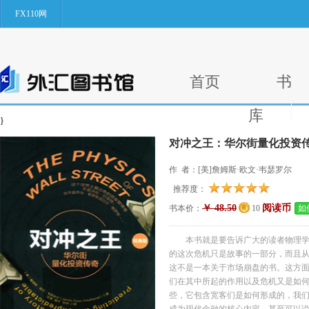
FX110网
首页
书
库
}
对冲之王：华尔街量化投资传
作 者：[美]詹姆斯·欧文·韦瑟罗尔
推荐度：
￥ 48.50
阅读币
书本价：
10
如
本书就是要告诉广大的读者物理
的这次危机只是故事的一部分，而且
这不是一本关于市场崩盘的书。这方
们在其中所起的作用以及危机又是如
些，它包含宽客们是如何形成的，我们