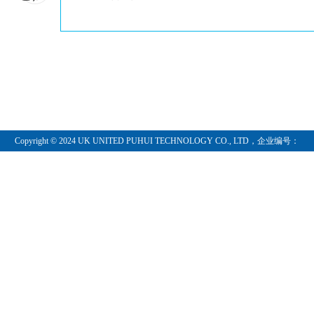
Copyright © 2024 UK UNITED PUHUI TECHNOLOGY CO., LTD，企业编号：
11097854