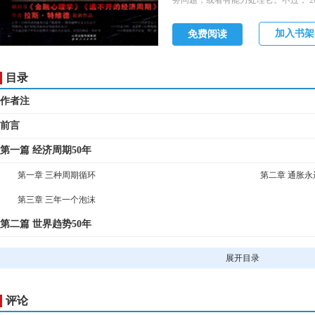
务问题，或者有能力处理它。不过， 20
训，我们必须充分了解。因此，虽然
盘讲起。
加入书架
免费阅读
目录
作者注
前言
第一篇 经济周期50年
第一章 三种周期循环
第二章 通胀
第三章 三年一个泡沫
第二篇 世界趋势50年
第四章 全球人口趋势
第五章 全球财
展开目录
第六章 全球科技趋势
第七章 环境
第三篇 投资趋势50年
评论