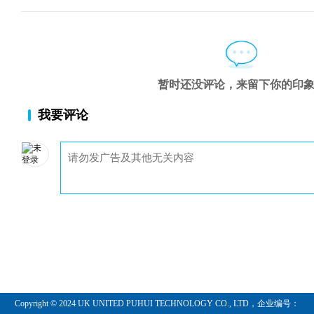
第八章 概览
第九章 金融
第十章 房地产
第十一章 大宗
第十二章 替代能源
第十三章 基
第十四章 信息科技
第十五章 奢侈
暂时还没评论，来留下你的印
第十六章 生活方式
结语: 回头看
我要评论
附录 2010~2050 年间百大事件
Copyright © 2024 UK UNITED PUHUI TECHNOLOGY CO., LTD，企业编号：