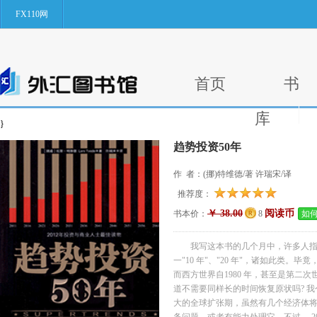
FX110网
首页
书
库
}
趋势投资50年
作 者：(挪)特维德/著 许瑞宋/译
推荐度：
￥ 38.00
阅读币
书本价：
8
如
我写这本书的几个月中，许多人
一"10 年"、"20 年"，诸如此类。毕
而西方世界自1980 年，甚至是第二
道不需要同样长的时间恢复原状吗? 
大的全球扩张期，虽然有几个经济体