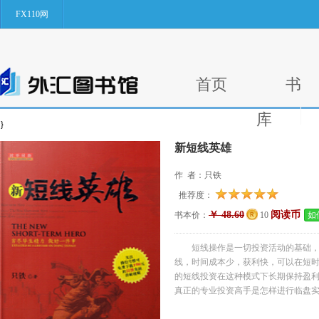
FX110网
首页
书
库
}
新短线英雄
作 者：只铁
推荐度：
￥ 48.60
阅读币
书本价：
10
如
短线操作是一切投资活动的基础
线，时间成本少，获利快，可以在短
的短线投资在这种模式下长期保持盈利
真正的专业投资高手是怎样进行临盘