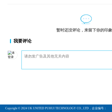
第六章 必须掌握的经典短线战术
下篇 王者不败
第七章 短线实战出击日记全程解说
附录Ⅰ 寻宝图: 股市生存之道
暂时还没评论，来留下你的印
附录Ⅱ 权证48 日实战裸奔呈现
我要评论
魔鬼箴言 照亮自己
后记
修订版后记
只铁申明
最有精读价值的证券书籍
Copyright © 2024 UK UNITED PUHUI TECHNOLOGY CO., LTD，企业编号：