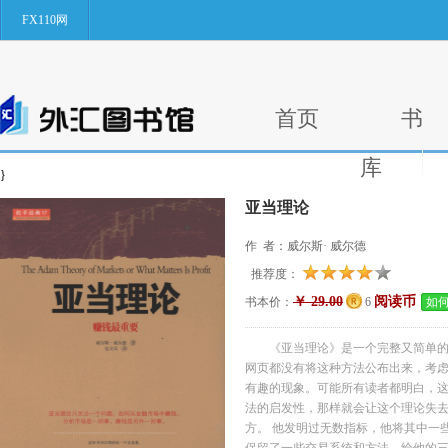
FX110网
首页
书
库
}
亚当理论
作 者：威尔斯· 威尔德
推荐度：
￥ 29.00
阅读币
书本价：
6
如
《亚当理论》是一个完整又简单
网页都没有将这种方法公布出来，考
有趣的现象。可能所有读者都明白，这
法的启发性，那样就会让这个理论失去
方。 他发明过无数指标，他将其中一