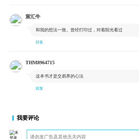
​8 交易系统
9 市扬上关键是什么?
宸汇牛
10 何谓趋势?

和我的想法一致。曾经打印过，对着阳光看过
11 一再重复的最基本形式是什么样子?
回复
12 精确重复会严生什么情形?
13 什么事会造成最完美的对称?
THM8964715
14 预判中心对称

这本书才是交易界的心法
15 用简单的方法画出中心对称图
回复
16 预测包含哪些内容?
17 哪种市场才适合交易?
18 回顾市场选择的问题
我要评论
19 顶部和底部在哪里?
20 关于市场最重要的声明