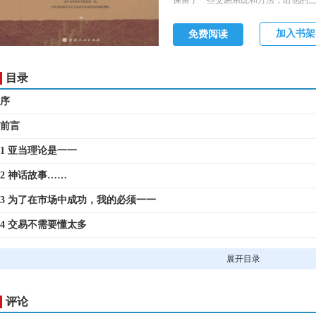
保留了一些交易系统和方法，给他的
讯中这样说：“我们用三角洲学会的知
背后的规律和赚钱是两回事”如今他早
加入书架
免费阅读
传。当计算机在学院里还是新鲜事物
用得炉火纯青。“我有点偏爱算术，总
型，你只要按一下按钮就能赚钱了。”
目录
序
前言
1 亚当理论是一一
2 神话故事……
3 为了在市场中成功，我的必须一一
4 交易不需要懂太多
5 市场中关键是什么?
展开目录
6 "是"与"应该"
7 避免武断
评论