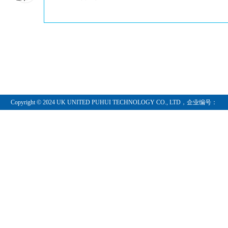
21 坐赚大钱
22 止损出扬怎么办?
​23 纪律
24 回顾亚当理论
25 何时进场交易?
26 实例一一棉花
Copyright © 2024 UK UNITED PUHUI TECHNOLOGY CO., LTD，企业编号：
27 第一个例子的总结
11097854
28 交易十大守则
29 十大守则详解
30 实例一一伊士曼·柯达公司
31 实例一一咖啡豆
32 形象化
33 有趣的商品交易者