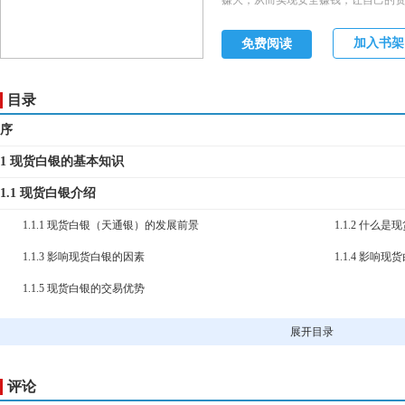
赚大，从而实现安全赚钱，让自己的资
分：一是现货白银（天通银）的介绍
现货白银瀑布线趋势交易法重点介绍；
加入书架
免费阅读
年、2012年的实战操作案例及分析。
例分析，由于本书介绍的交易方法，
到了大道至简，把复杂的技术简单化
目录
学会。因此，现货白银瀑布线趋势交
来看，成功率在80%以上。
序
1 现货白银的基本知识
1.1 现货白银介绍
1.1.1 现货白银（天通银）的发展前景
1.1.2 什么是
1.1.3 影响现货白银的因素
1.1.4 影响
1.1.5 现货白银的交易优势
1.2 天津贵金属交易所
展开目录
1.2.1 天交所简介
1.2.2 天津
1.2.3 天交所的合法会员单位
1.2.4 投资者
评论