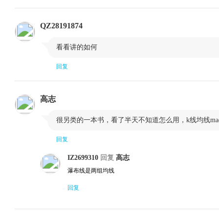
1.2.5 居间违规操作案例
1.3 现货白银开户
QZ28191874
1.3.1 开户流程
1.3.2 出入金

看看讲的如何
1.3.3 开户资金第三存管银行办理流程
1.3.4 现货
回复
1.3.5 现货白银交易计算
1.3.6 现货
1.4 天通银交易系统应用
高志
1.4.1 交易系统登录
1.4.2 现货

很另类的一本书，看了半天不知道怎么用，k线均线ma
1.4.3 出入金管理
1.4.4 报表系统
回复
1.4.5 交易系统名词注释
IZ2699310
回复
高志
2 现货白银交易经典技术指标应用
瀑布线是两组均线
2.1 缺口理论
回复
2.1.1 基本概念
2.1.2 缺口种类
2.1.3 缺口的市场含义
2.1.4 要点提示