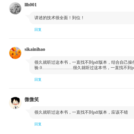
llh001
2.2 K线理论
2.2.1 K线起源
2.2.2 K线的

讲述的技术很全面！到位！
2.2.3 K线的分类
2.2.4 K线的意
回复
2.2.5 单根K线意义
2.2.6 k线组合
2.2.7 K线形态（5根以上K线组成）
sikainihao
2.3 MA移动平均线

很久就听过这本书，一直找不到pdf版本，结合自己
验.0..........................很久就听过这本书，一
2.3.1 MA简要介绍
2.3.2 MA均
2.3.3 MA时间分类
2.3.4 MA的
回复
2.3.5 MA均线的应用法则
2.3.6 格兰
微微笑
2.3.7 20日均线应用法则
2.3.8 30日
2.4 MACD指标

很久就听过这本书，一直找不到pdf版本，应该不错
2.4.1 MACD定义
2.4.2 MAC
回复
2.4.3 MACD的八种买入形态
2.4.4 MAC