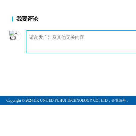
2.5 KDJ指标
我要评论
2.5.1 KDJ概述
2.5.2 KDJ计算
2.5.3 KDJ的原理
2.5.4 KDJ的
2.5.5 应用经验
2.5.6 使用入门
2.6 布林线指标
2.6.1 布林线指标定义
2.6.2 BOL
2.6.3 BOLL指标的表示
2.6.4 BOL
2.6.5 BOLL指标中的上、中、下轨线之间的关系
2.6.6 BO
2.6.7 BOLL指标应用技巧
Copyright © 2024 UK UNITED PUHUI TECHNOLOGY CO., LTD，企业编号：
3 现货白银瀑布线趋势交易法
11097854
3.1 瀑布线趋势交易法操作理念
3.1.1 操作理念一：安全赚钱
3.1.2 操
3.1.3 操作理念三：不预测，不猜测，一切服从市场
3.1.4 操