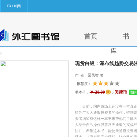
FX110网
首页
书
库
}
现货白银：瀑布线趋势交易
作 者：栗民智 著
推荐度：
￥ 28.00
阅读币
书本价：
6
如
目前，国内市场上还没有一本真
指导广大天通银投资者的操作，特别是2
资者渴望有这样一本书来帮他们了解
人结合自己操作股票及天通银的实战
法》。希望这本书，能使天通银投资