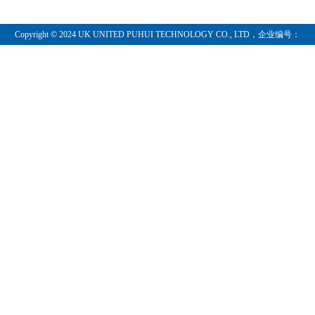
结 语
周规则
参考文献
Copyright © 2024 UK UNITED PUHUI TECHNOLOGY CO., LTD，企业编号：
第十章 摆动指数和相反意见理论
11097854
摆动指数与趋势分析的配合用法
动力指数
变化速度指数（ROC）
摆动指数的意
相对力度指数（RSI）
利用70和30
随机指数（%K%D）
拉里·威廉斯指
趋势的重要地位
摆动指数何时
移动平均线相互验证／相互背离交易法（MACDTM）
利用交易量累
相反意见理论
第十一章 日内点数图
点数图与线图
日内点数图的
密集区分析
横向数列法