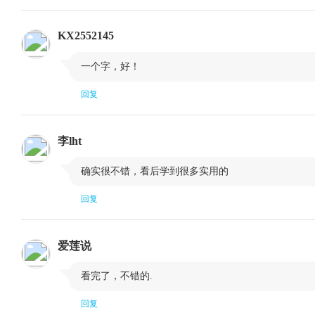
上升三角形
充当底部形态
KX2552145
下降三角形
扩大形态（喇

一个字，好！
钻石形态
结语
旗形和三角旗形
楔形
回复
矩形
对等运动
李lht
持续型头肩形形态
市场特性原则
相互验证和相互背离

确实很不错，看后学到很多实用的
第七章 交易量和持仓兴趣
回复
交易量和持仓兴趣是次要指标
交易量的解释
对持仓兴趣的解释
交易量和持仓
爱莲说
胀爆和抛售高潮
交易商分类报

看完了，不错的.
季节性修正
结论
回复
第八章 长期图表和商品指数