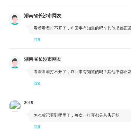
对道氏理论的某些批评
总 结
结 语
湖南省长沙市网友
第三章 图表简介

看着看着打不开了，咋回事有知道的吗？其他书都正
现有图表的类型
算术刻度和对
回复
日线图作法：价格、交易量以及持仓兴趣
交易量和持仓
怎样描绘谷物市场的交易量和持仓兴趣
自己绘图和利
湖南省长沙市网友
周线图与月线图
结 语

看着看着打不开了，咋回事有知道的吗？其他书都正
第四章 趋势的基本概念
回复
趋势具有三种方向
趋势具有三种
支撑和阻挡
趋势线
2019
扇形原理
数字“3”的重

怎么标记看到哪里了，每次一打开都是从头开始
趋势线的相对陡峭程度（斜率）
管道线
百分比回撤
速度阻挡线
回复