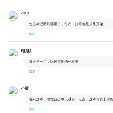
反转日
价格跳空
2019
总结
第五章 主要反转形态

怎么标记看到哪里了，每次一打开都是从头开始
价格形态
形态具有两个
回复
头肩形反转形态
交易量的重要
发现价格目标
倒头肩形
P默默
复杂头肩形形态
对策

每天学一点，比较实用的一本书
流产的头肩形形态
头肩形作为调
回复
三重顶和三重底
双重顶和双重
理想形态的变体
圆顶和圆底
小廖
V 形形态，或称长钉形
结语

看到这本，感觉自己每天进步一点点。这本写的非常
第六章 持续形态
回复
三角形
对称三角形