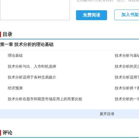
仓兴趣用作分析资料的一部分。在以后
种意义区别使用。 这一章我们先来做
二，讨论一下技术分析赖以成立的哲
加入书架
免费阅读
基础分析分出个子丑寅卵来，最后谈
目录
第一章 技术分析的理论基础
理论基础
技术分析与基
技术分析与出、入市时机选择
技术分析的灵
技术分析适用于各种交易媒介
技术分析适用
经济预测
技术分析师？
技术分析在股市和期货市场应用上的简要比较
技术分析的一
随机行走理论
结 论
展开目录
第二章 道氏理论
基本原则
收市价格的使
评论