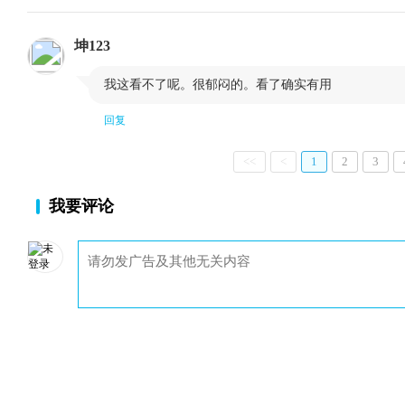
大范围透视的意义
连续图表的绘
坤123
无期限合约TM
无期限指数TM

我这看不了呢。很郁闷的。看了确实有用
图表分析技术可以应用于长期图表
技术分析理论
回复
技术分析术语
图表上的形态
从长期图表到短期图表
起点：商品价
<<
<
1
2
3
是否应对长期图表进行通货膨胀的修正
长期图表不直
我要评论
结 语
周线图和月线
技术指标
第九章 移动平均线
移动平均线：具有滞后特点的平滑工具
最佳移动平均
移动平均线的位置
移动平均线与
菲波纳奇数字在移动平均线法中的应用
移动平均线适