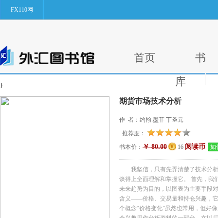
FX110网
首页
书
库
}
期货市场技术分析
作 者：约翰.墨菲 丁圣元
推荐度：
￥ 80.00
阅读币
书本价：
16
如
我坚信，只有先弄清楚了技术分
谈得上全面理解和掌握它。 首先，我
未来趋势为目的，以图表为主要手段对
含义——价格、交易量和持仓兴趣，
个概念“价格变化”虽然也常用，但好