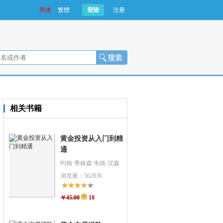
简体
繁體
登陆
注册
相关书籍
黄金投资从入门到精
通
约翰·季格森 韦德·汉森
浏览量：562836
￥45.00
10