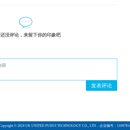
3.2 ​国际黄金投资交易
3.4 ​白银投资的方式
时还没评论，来留下你的印象吧
4.2 ​了解市场的供给与需求
4.4 ​影响白银价格的因素
4.6 ​分析银价顶部的走势
发表评论
5.2 ​白银投资交易技巧
6.2 ​走势分析——博易大师
Copyright © 2024 UK UNITED PUHUI TECHNOLOGY CO., LTD，企业编号：1109785