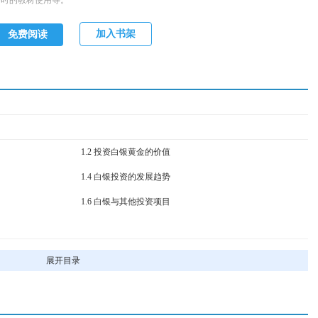
户时的教材使用等。
加入书架
免费阅读
1.2 ​投资白银黄金的价值
1.4 ​白银投资的发展趋势
1.6 ​白银与其他投资项目
2.2 ​白银黄金识别技巧
展开目录
2.4 ​了解贵金属市场参与者
2.6 ​金银投资的准备工作