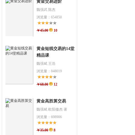
黄金交易进阶
魏强武 陈杰
浏览量：654850
￥45.00
10
黄金短线交易的14堂
精品课
魏强斌 王浩
浏览量：848019
￥68.00
12
黄金高胜算交易
魏强斌 欧阳傲杰 著
浏览量：698906
￥35.00
8