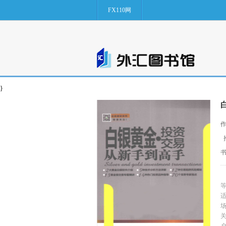
FX110网
}
作