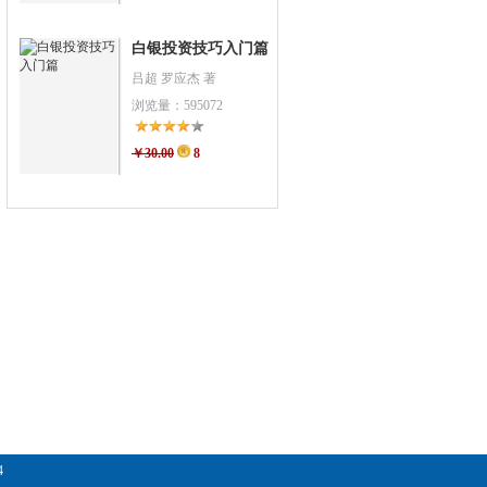
白银投资技巧入门篇
吕超 罗应杰 著
浏览量：595072
￥30.00
8
4