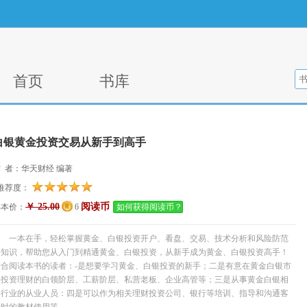
首页
书库
白银黄金投资交易从新手到高手
 者：华天财经 编著
推荐度：
￥ 25.00
阅读币
书本价：
6
如何获得阅读币？
一本在手，轻松掌握黄金、白银投资开户、看盘、交易、技术分析和风险防范
等知识，帮助您从入门到精通黄金、白银投资，从新手成为黄金、白银投资高手！
适合阅读本书的读者：-是想要学习黄金、白银投资的新手；二是有意在黄金白银市
场投资理财的白领阶层、工薪阶层、私营老板、企业高管等；三是从事黄金白银相
关行业的从业人员：四是可以作为相关理财投资公司、银行等培训、指导和沟通客