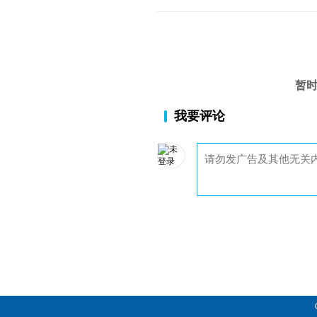
第3章 ​选对金银投资方式
3.1 ​选择合适的金银品种
3.3 ​国内黄金投资渠道
3.5 ​不同投资者的选择
暂
第4章 ​金银价格的走向
我要评论
4.1 ​金银价格及定价机制
4.3 ​影响黄金价格的因素
4.5 ​了解黄金价格的预测方法
第5章 ​金银交易技巧
5.1 ​黄金投资交易技巧
第6章 ​金银投资常用软件
6.1 ​行情软件——仟家信黄金分析软件
第7章 ​黄金白银的实物投资