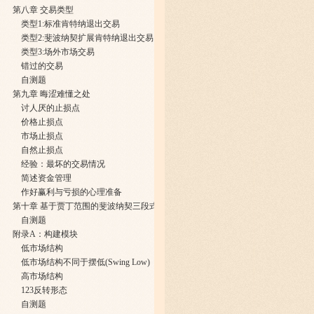
第八章 交易类型
类型1:标准肯特纳退出交易
类型2:斐波纳契扩展肯特纳退出交易
类型3:场外市场交易
错过的交易
自测题
第九章 晦涩难懂之处
讨人厌的止损点
价格止损点
市场止损点
自然止损点
经验：最坏的交易情况
简述资金管理
作好赢利与亏损的心理准备
第十章 基于贾丁范围的斐波纳契三段式
自测题
附录A：构建模块
低市场结构
低市场结构不同于摆低(Swing Low)
高市场结构
123反转形态
自测题