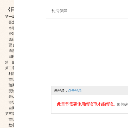
《日内交易新秘籍》
利润保障
第一章 简述
吾之所言
市场概况
控制点
原始控制点
贾丁范围
通用图
回顾吾之所言
第一部分 市场概况基础知识
第二章 市场概况
利用价格直方图衡量市场概况
市场趋势线
预测线
未登录，
点击登录
斐波纳契预测线
最优市场趋势线
市场概况( Market Profile )综述
此章节需要使用阅读币才能阅读。
如何获
自测题
第三章 原始控制点
市场趋势线
数字的威力