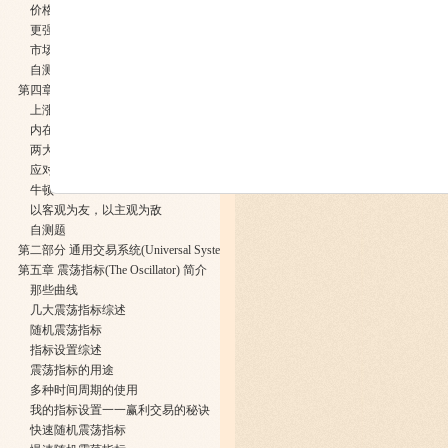
价格的吸引子一一控制点
更强的价格吸引子一一原始控制点
市场能够记忆的时间也就这么长
自测题
第四章 贾丁范围
上涨
内在性与潜在性
两大转折点
应对而非预测市场变化
牛顿
以客观为友，以主观为敌
自测题
第二部分 通用交易系统(Universal System)
第五章 震荡指标(The Oscillator) 简介
那些曲线
几大震荡指标综述
随机震荡指标
指标设置综述
震荡指标的用途
多种时间周期的使用
我的指标设置一一赢利交易的秘诀
快速随机震荡指标