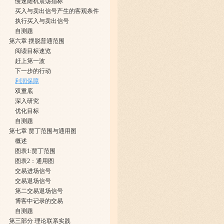
慢速随机震荡指标
买入与卖出信号产生的客观条件
执行买入与卖出信号
自测题
第六章 摆脱普通范围
阅读目标速览
赶上第一波
下一步的行动
利润保障
双重底
深入研究
优化目标
自测题
第七章 贾丁范围与通用图
概述
图表1:贾丁范围
图表2：通用图
交易进场信号
交易退场信号
第二交易退场信号
博客中记录的交易
自测题
第三部分 理论联系实践