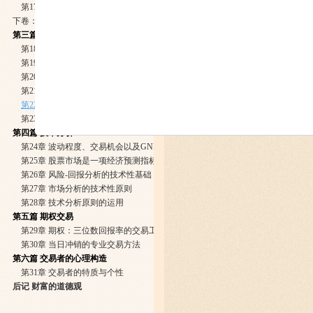
第17章 追寻个人的自由
下卷：卷首语
第三篇 基本面分析
第18章 健全投资哲学的基本原则
第19章 市场预测的经济原则
第20章 货币、信用与经济循环
第21章 政治对经济循环的影响
第22章 20世纪90年代的展望
第23章 美元的历史走势与未来发展
第四篇 技术分析
第24章 波动程度、交易机会以及GNP的增长
第25章 股票市场是一项经济预测指标：历史的启示
第26章 风险-回报分析的技术性基础
第27章 市场分析的技术性原则
第28章 技术分析原则的运用
第五篇 期权交易
第29章 期权：三位数回报率的交易工具
第30章 当日冲销的专业交易方法
第六篇 交易者的心理构造
第31章 交易者的特质与个性
后记 财富的道德观