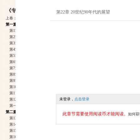
《专业投机原理》
第22章 20世纪90年代的展望
上卷：卷首语
第一篇 建立基本知识
第1章 从赌徒到市场宗师： 一位专业投机者的历程
第2章 鳄鱼原则：重点思考的必要性
第3章 一致性成功的事业经营哲学
第4章 在混沌的市场中寻找秩序:道氏理论
第5章 趋势的定义
第6章 技术分析的优点与缺点
第7章 创造财富的契机：辨识趋势的改变
第8章 失败可能来自于分析报告未提供的资料
第9章 世界真正的运作方式：经济学的基本知识
第10章 繁荣与衰退：谁拿唧筒？谁拿刺针
第11章 衡量风险以管理资金
未登录，
点击登录
第12章 让你发生亏损的方法至少有50种
第一篇结论：综合整理
第二篇 迈向成功的决心：情绪的纪律
此章节需要使用阅读币才能阅读。
如何获
第13章 史波克症候群：理性与情绪之间的战争
第14章 成功之道
第15章 改变才能坚持
第16章 克服谬误的自尊