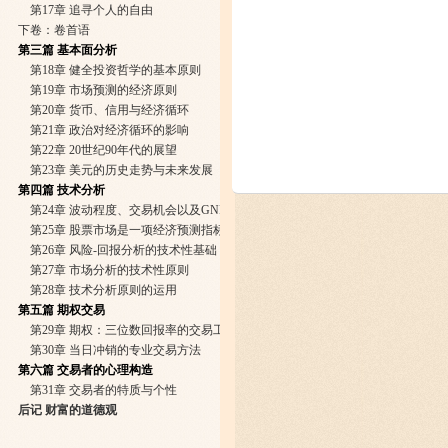
第17章 追寻个人的自由
下卷：卷首语
第三篇 基本面分析
第18章 健全投资哲学的基本原则
第19章 市场预测的经济原则
第20章 货币、信用与经济循环
第21章 政治对经济循环的影响
第22章 20世纪90年代的展望
第23章 美元的历史走势与未来发展
第四篇 技术分析
第24章 波动程度、交易机会以及GNP的增长
第25章 股票市场是一项经济预测指标：历史的启示
第26章 风险-回报分析的技术性基础
第27章 市场分析的技术性原则
第28章 技术分析原则的运用
第五篇 期权交易
第29章 期权：三位数回报率的交易工具
第30章 当日冲销的专业交易方法
第六篇 交易者的心理构造
第31章 交易者的特质与个性
后记 财富的道德观