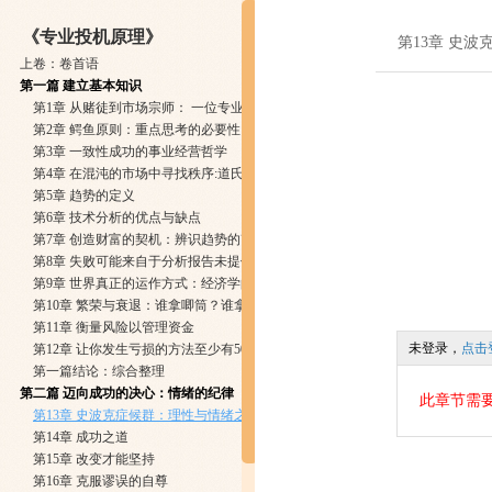
《专业投机原理》
第13章 史
争
上卷：卷首语
第一篇 建立基本知识
第1章 从赌徒到市场宗师： 一位专业投机者的历程
第2章 鳄鱼原则：重点思考的必要性
第3章 一致性成功的事业经营哲学
第4章 在混沌的市场中寻找秩序:道氏理论
第5章 趋势的定义
第6章 技术分析的优点与缺点
第7章 创造财富的契机：辨识趋势的改变
第8章 失败可能来自于分析报告未提供的资料
第9章 世界真正的运作方式：经济学的基本知识
第10章 繁荣与衰退：谁拿唧筒？谁拿刺针
第11章 衡量风险以管理资金
未登录，
点击
第12章 让你发生亏损的方法至少有50种
第一篇结论：综合整理
第二篇 迈向成功的决心：情绪的纪律
此章节需
第13章 史波克症候群：理性与情绪之间的战争
第14章 成功之道
第15章 改变才能坚持
第16章 克服谬误的自尊