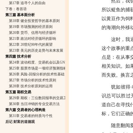
然后，我
第17章 追寻个人的自由
下卷：卷首语
所以鳀鱼的捕
第三篇 基本面分析
以黄豆作为饲
第18章 健全投资哲学的基本原则
第19章 市场预测的经济原则
的海潮向外移
第20章 货币、信用与经济循环
第21章 政治对经济循环的影响
这时，我
第22章 20世纪90年代的展望
这个故事的重
第23章 美元的历史走势与未来发展
第四篇 技术分析
点是：在从事
第24章 波动程度、交易机会以及GNP的增长
相关知识。如
第25章 股票市场是一项经济预测指标：历史的启示
第26章 风险-回报分析的技术性基础
而失败。换言
第27章 市场分析的技术性原则
第28章 技术分析原则的运用
犹如彼得·林
第五篇 期权交易
识总可以胜过
第29章 期权：三位数回报率的交易工具
第30章 当日冲销的专业交易方法
道自己在寻找
第六篇 交易者的心理构造
标，它们正确
第31章 交易者的特质与个性
后记 财富的道德观
随意翻阅爱德