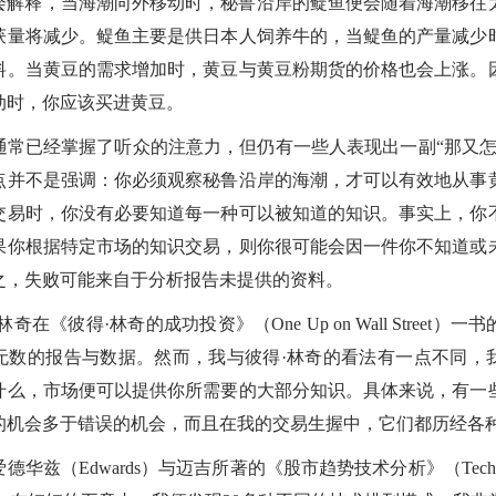
会解释，当海潮向外移动时，秘鲁沿岸的鳀鱼便会随着海潮移往
获量将减少。鳀鱼主要是供日本人饲养牛的，当鳀鱼的产量减少
料。当黄豆的需求增加时，黄豆与黄豆粉期货的价格也会上涨。
动时，你应该买进黄豆。
通常已经掌握了听众的注意力，但仍有一些人表现出一副“那又怎
点并不是强调：你必须观察秘鲁沿岸的海潮，才可以有效地从事
交易时，你没有必要知道每一种可以被知道的知识。事实上，你
果你根据特定市场的知识交易，则你很可能会因一件你不知道或
之，失败可能来自于分析报告未提供的资料。
奇在《彼得·林奇的成功投资》（One Up on Wall Street）
无数的报告与数据。然而，我与彼得·林奇的看法有一点不同，
什么，市场便可以提供你所需要的大部分知识。具体来说，有一
的机会多于错误的机会，而且在我的交易生握中，它们都历经各
华兹（Edwards）与迈吉所著的《股市趋势技术分析》（Technical A