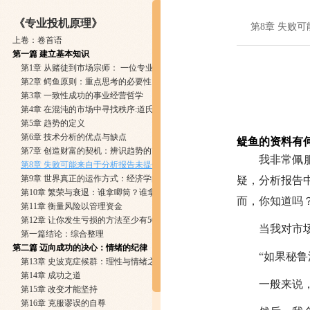
《专业投机原理》
第8章 失败
上卷：卷首语
第一篇 建立基本知识
第1章 从赌徒到市场宗师： 一位专业投机者的历程
第2章 鳄鱼原则：重点思考的必要性
第3章 一致性成功的事业经营哲学
第4章 在混沌的市场中寻找秩序:道氏理论
第5章 趋势的定义
第6章 技术分析的优点与缺点
鳀鱼的资料有
第7章 创造财富的契机：辨识趋势的改变
我非常佩
第8章 失败可能来自于分析报告未提供的资料
第9章 世界真正的运作方式：经济学的基本知识
疑，分析报告
第10章 繁荣与衰退：谁拿唧筒？谁拿刺针
而，你知道吗
第11章 衡量风险以管理资金
第12章 让你发生亏损的方法至少有50种
当我对市
第一篇结论：综合整理
第二篇 迈向成功的决心：情绪的纪律
“如果秘
第13章 史波克症候群：理性与情绪之间的战争
第14章 成功之道
一般来说
第15章 改变才能坚持
第16章 克服谬误的自尊