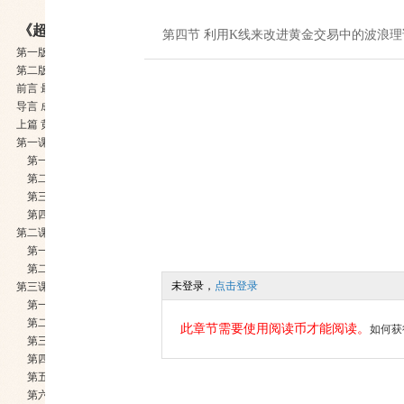
《超越K线战法和斐波那契技术上》
第四节 利用K线来改进黄金交易中的波浪理
实践
第一版读者赞誉
第二版前言 超越之道：理解技术图形背后的因素
前言 最成熟的交易技术：东方的蜡烛图和西方的黄金率
导言 成为伟大交易者的秘密
上篇 黄金交易中的K线技术
第一课 K线的哲学
第一节 道家哲学和辩证法
第二节 波动率和敛散性:K线和布林带
第三节 K线照亮黄金交易者的道路
第四节 "势、位、态"三要素与K线
第二课 基于K线图金价趋势的识别
第一节 利用西方技术分析识别金价趋势
第二节 利用K线技术识别金价趋势
未登录，
点击登录
第三课 黄金交易中的见位进场法和反转K线
第一节 金价K线中的提醒信号、确认信号和交易信号
第二节 见位进场的基本概念
此章节需要使用阅读币才能阅读。
如何获
第三节 重要的反转K线(1):看跌吞没
第四节 重要的反转K线(2):看涨吞没
第五节 重要的反转K线(3):黄昏之星
第六节 重要的反转K线(4):早晨之星