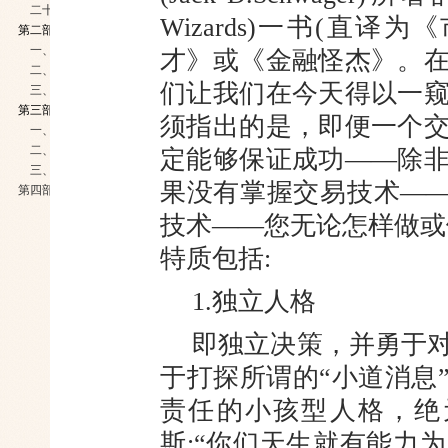
二十、重要常识之“主要交易平台”
Wizards)一书(直
第二部分 宏观之论——山舞银蛇 原驰蜡象
一、贵金属市场的基本面
才》或《金融怪杰》。
二、贵金属市场的技术面
们让我们在今天得以一
三、不同市场参与者对市场的认识
第三部分 微观之策——知否知否 应是绿肥红瘦
须指出的是，即便一个
一、程式化交易
二、交易模式的确认（职业高手个性化交易方式的艰难抉择）
定能够保证成功——除
三、笔者的交易战法
果没有掌握交易技术—
第四部分 补出夏门行——绕树三匝 何枝可依
技术——您无论怎样做或
特质包括:
1.独立人格
即独立决策，并勇于
于打探所谓的“小道消息
责任的小孩型人格，绝
斯:“你们天生就有能力