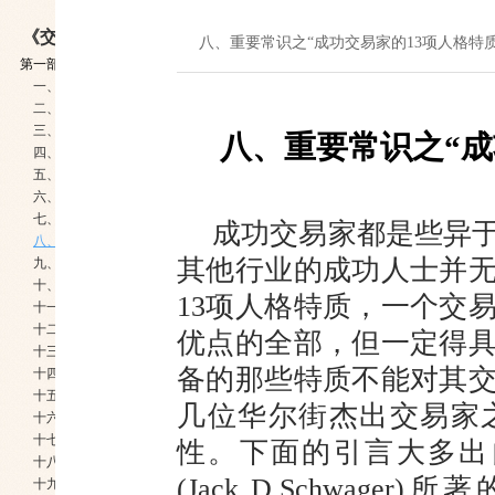
《交易大师之路——黄金、白银等贵金属交易战法》
八、重要常识之“成功交易家的13项人格特质
第一部分 交易之术——不愤不启 不悱不发
一、我们生活的时代
二、贵金属市场存在的理由及生命的周期
三、贵金属市场对投资人与投机者的非凡意义
八、重要常识之“成
四、有无幕后推手（谁是幕后推手)
五、市场参与者的定位及各方盈利模式(谁在赔钱)
六、贵金属市场的一般常识
七、重要常识之“贵金属市场可以寄予多大的数学期望”
成功交易家都是些异
八、重要常识之“成功交易家的13项人格特质”
其他行业的成功人士并
九、重要常识之“心态”
十、重要常识之“耐心、定性与定力，成为交易高手需要多长时间”
13项人格特质，一个交
十一、重要常识之“资金的安排”
十二、重要常识之“合约到期日”
优点的全部，但一定得
十三、重要常识之“交易的时间”
备的那些特质不能对其
十四、重要常识之“交易的品种”
十五、重要常识之“保证金与杠杆率”
几位华尔街杰出交易家
十六、重要常识之“费用及集中交易平台的比较”
十七、重要常识之“合约的构成及如何计算”
性。下面的引言大多出
十八、重要常识之“交易软件的选择”
(Jack D.Schwage
十九、重要常识之“银现自由转账的方式”