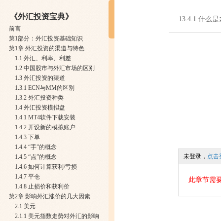
《外汇投资宝典》
13.4.1 什
前言
第1部分：外汇投资基础知识
第1章 外汇投资的渠道与特色
1.1 外汇、利率、利差
1.2 中国股市与外汇市场的区别
1.3 外汇投资的渠道
1.3.1 ECN与MM的区别
1.3.2 外汇投资种类
1.4 外汇投资模拟盘
1.4.1 MT4软件下载安装
1.4.2 开设新的模拟账户
1.4.3 下单
1.4.4 “手”的概念
未登录，
点击
1.4.5 “点”的概念
1.4.6 如何计算获利/亏损
1.4.7 平仓
此章节需
1.4.8 止损价和获利价
第2章 影响外汇涨价的几大因素
2.1 美元
2.1.1 美元指数走势对外汇的影响