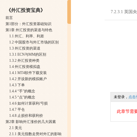
《外汇投资宝典》
7.2.3.1 英
前言
第1部分：外汇投资基础知识
第1章 外汇投资的渠道与特色
1.1 外汇、利率、利差
1.2 中国股市与外汇市场的区别
1.3 外汇投资的渠道
1.3.1 ECN与MM的区别
1.3.2 外汇投资种类
1.4 外汇投资模拟盘
1.4.1 MT4软件下载安装
1.4.2 开设新的模拟账户
1.4.3 下单
1.4.4 “手”的概念
未登录，
点击
1.4.5 “点”的概念
1.4.6 如何计算获利/亏损
1.4.7 平仓
此章节需
1.4.8 止损价和获利价
第2章 影响外汇涨价的几大因素
2.1 美元
2.1.1 美元指数走势对外汇的影响