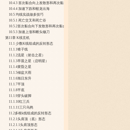
10.4.3 首次黏合向上发散形和再次黏合向上发散形
10.4.4 加速下跌和蛟龙出海
10.5 均线实战做多技巧
10.5.1 死亡交叉和死亡谷
10.5.2首次黏合向下发散形和再次黏合向下发散形
10.5.3 加速上涨和断头锄刀
第11章 K线玄机
11.1 少数K线组成的反转形态
11.1.1锥子线
11.1.2流星（射击之星）
11.1.3早晨之星（启明星）
11.1.4黄昏之星
11.1.5倾盆大雨
11.1.6旭日东升
11.1.7平顶
11.1.8平底
11.1.9穿头破脚
11.1.10红三兵
11.1.11三只乌鸦
11.2多根k线组成的反转形态
11.2.1头肩顶（底）形态
11.2.1.1头肩顶形态