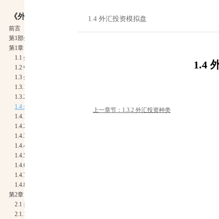
《外汇投资宝典》
1.4 外汇投资模拟盘
前言
第1部分：外汇投资基础知识
第1章 外汇投资的渠道与特色
1.1 外汇、利率、利差
1.4
1.2 中国股市与外汇市场的区别
1.3 外汇投资的渠道
1.3.1 ECN与MM的区别
1.3.2 外汇投资种类
1.4 外汇投资模拟盘
上一章节：1.3.2 外汇投资种类
1.4.1 MT4软件下载安装
1.4.2 开设新的模拟账户
1.4.3 下单
1.4.4 “手”的概念
1.4.5 “点”的概念
1.4.6 如何计算获利/亏损
1.4.7 平仓
1.4.8 止损价和获利价
第2章 影响外汇涨价的几大因素
2.1 美元
2.1.1 美元指数走势对外汇的影响