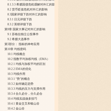
8.1.3.3 希腊国债危机缓解对外汇的影响
8.2 货币贬值危机对外汇的影响
8.3国家评级下跌对外汇的影响
8.3.1 日元评级下跌
8.3.2 英镑评级下跌
第9章 国家大事记对外汇的影响
9.1 苏格拉独立公投事件
9.2 希腊大选事件
第5部分： 指标的神奇应用
第10章 均线密码
10.1 均线概念
10.2 指数平均加权均线（EMA）
10.2.1 均线与加权平均的区别
10.2.2 EMA的优化
10.3 均线作用
10.3.1 “势”的概念
10.3.2 如何确定趋势
10.3.3 均线的压力与支撑作用
10.3.4 合久必分，分久必合
10.4 均线实战做多技巧
10.4.1 黄金交叉和银山谷
10.4.2 金山谷