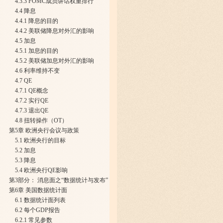
4.3.3 FOMC成员讲话权重排行
4.4 降息
4.4.1 降息的目的
4.4.2 美联储降息对外汇的影响
4.5 加息
4.5.1 加息的目的
4.5.2 美联储加息对外汇的影响
4.6 利率维持不变
4.7 QE
4.7.1 QE概念
4.7.2 实行QE
4.7.3 退出QE
4.8 扭转操作（OT）
第5章 欧洲央行会议与政策
5.1 欧洲央行的目标
5.2 加息
5.3 降息
5.4 欧洲央行QE影响
第3部分： 消息面之“数据统计与发布”
第6章 美国数据统计面
6.1 数据统计面列表
6.2 每个GDP报告
6.2.1 常见参数