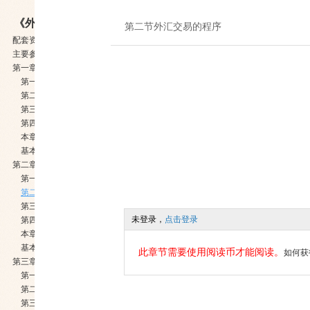
《外汇交易原理与实务 (第2版)》
第二节外汇交易的程序
配套资料索取说明
主要参考文献
第一章 外汇与外汇市场
第一节外汇
第二节汇率
第三节外汇市场基础知识
第四节中国外汇市场
本章小结
基本训练
第二章外汇交易原理
第一节外汇交易概述
第二节外汇交易的程序
第三节外汇汇率的预测
未登录，
点击登录
第四节外汇保证金交易
本章小结
基本训练
此章节需要使用阅读币才能阅读。
如何获
第三章 即期外汇交易
第一节即期外汇交易概述
第二节即期汇率与套算汇率
第三节即期外汇交易的作用与范例