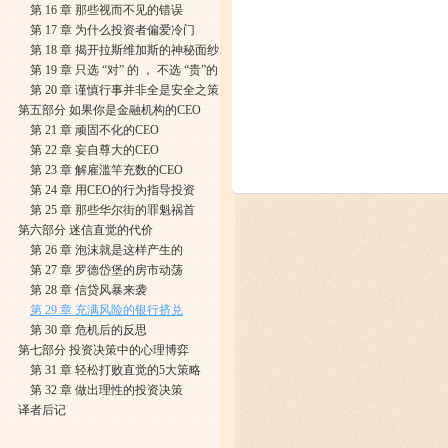
第 16 章 那些视而不见的错误
第 17 章 为什么投资者偏爱冷门
第 18 章 揭开拉斯维加斯的神秘面纱
第 19 章 只选 “对” 的 ， 不选 “贵”的
第 20 章 谨慎行事并非全是安全之策
第五部分 如果你是金融机构的CEO
第 21 章 顽固不化的CEO
第 22 章 妄自尊大的CEO
第 23 章 解雇滥竿充数的CEO
第 24 章 用CEO的行为指导投资
第 25 章 那些华尔街的罪魁祸首
第六部分 迷信直觉的代价
第 26 章 泡沫就是这样产生的
第 27 章 罗德岱堡的房市动荡
第 28 章 信贷风暴来袭
第 29 章 充满风险的银行挤兑
第 30 章 危机后的反思
第七部分 投资决策中的心理博弈
第 31 章 轻松打败直觉的5大策略
第 32 章 做出理性的投资决策
译者后记