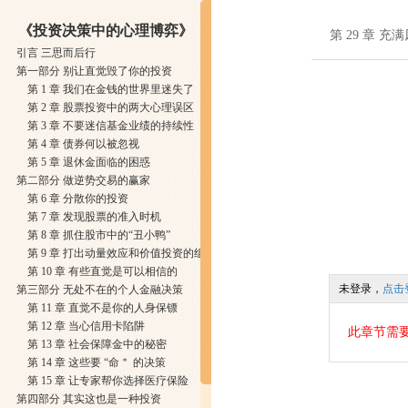
《投资决策中的心理博弈》
第 29 章 
引言 三思而后行
第一部分 别让直觉毁了你的投资
第 1 章 我们在金钱的世界里迷失了
第 2 章 股票投资中的两大心理误区
第 3 章 不要迷信基金业绩的持续性
第 4 章 债券何以被忽视
第 5 章 退休金面临的困惑
第二部分 做逆势交易的赢家
第 6 章 分散你的投资
第 7 章 发现股票的准入时机
第 8 章 抓住股市中的“丑小鸭”
第 9 章 打出动量效应和价值投资的组合拳
第 10 章 有些直觉是可以相信的
未登录，
点击
第三部分 无处不在的个人金融决策
第 11 章 直觉不是你的人身保镖
第 12 章 当心信用卡陷阱
此章节需
第 13 章 社会保障金中的秘密
第 14 章 这些要 “命＂ 的决策
第 15 章 让专家帮你选择医疗保险
第四部分 其实这也是一种投资