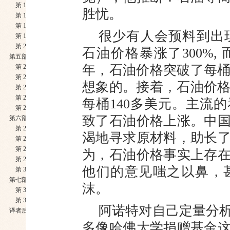
第 16 章 那些视而不见的错误
胜忧。
第 17 章 为什么投资者偏爱冷门
第 18 章 揭开拉斯维加斯的神秘面纱
很少有人会预料到出现这
第 19 章 只选 “对” 的 ， 不选 “贵”的
第 20 章 谨慎行事并非全是安全之策
石油价格暴涨了300%,
第五部分 如果你是金融机构的CEO
年，石油价格突破了每桶 
第 21 章 顽固不化的CEO
第 22 章 妄自尊大的CEO
想象的。接着，石油价格跃
第 23 章 解雇滥竿充数的CEO
第 24 章 用CEO的行为指导投资
每桶140多美元。主流
第 25 章 那些华尔街的罪魁祸首
致了石油价格上涨。中
第六部分 迷信直觉的代价
第 26 章 泡沫就是这样产生的
渴地寻求原材料，助长
第 27 章 罗德岱堡的房市动荡
第 28 章 信贷风暴来袭
为，石油价格事实上存
第 29 章 充满风险的银行挤兑
他们的意见嗤之以鼻，
第 30 章 危机后的反思
第七部分 投资决策中的心理博弈
沫。
第 31 章 轻松打败直觉的5大策略
第 32 章 做出理性的投资决策
阿诺特对自己定量分
译者后记
多像哈佛大学捐
赠基金