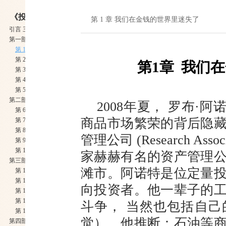
《投资决策中的心理博弈》
第 1 章 我们在金钱的世界里迷失了
引言 三思而后行
第一部分 别让直觉毁了你的投资
第 1 章 我们在金钱的世界里迷失了
第 2 章 股票投资中的两大心理误区
第1章 我们
第 3 章 不要迷信基金业绩的持续性
第 4 章 债券何以被忽视
第 5 章 退休金面临的困惑
第二部分 做逆势交易的赢家
2008年夏， 罗布·阿诺
第 6 章 分散你的投资
商品市场繁荣的背后隐
第 7 章 发现股票的准入时机
第 8 章 抓住股市中的“丑小鸭”
管理公司 (Research Ass
第 9 章 打出动量效应和价值投资的组合拳
第 10 章 有些直觉是可以相信的
家赫赫有名的资产管理
第三部分 无处不在的个人金融决策
滩市。阿诺特是位定量
第 11 章 直觉不是你的人身保镖
第 12 章 当心信用卡陷阱
向投资者。他一辈子的
第 13 章 社会保障金中的秘密
第 14 章 这些要 “命＂ 的决策
斗争， 当然也包括自
第 15 章 让专家帮你选择医疗保险
觉），他推断：石油等
第四部分 其实这也是一种投资