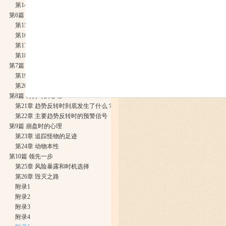
​第14章 框架和态度
第6篇 趋势市的心理
第15章 趋势开始形成
第16章 和谐与共振
第17章 认识庞氏先生
第18章 牛市与熊市的差异
第7篇 平衡市的心理
​第19章 怀疑和犹豫
第20章 当市场过份扩张时
第8篇 转势时的心理
第21章 趋势反转时到底发生了什么？
第22章 主要趋势反转时的预警信号
第9篇 崩盘时的心理
第23章 追踪怪物的足迹
第24章 动物本性
第10篇 领先一步
第25章 风险暴露和时机选择
第26章 毁灭之路
附录1
附录2
附录3
附录4