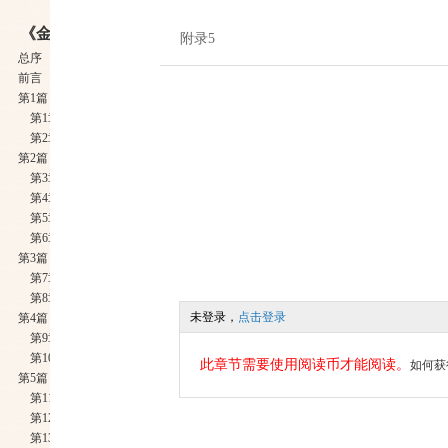
《金融心理学-掌握市场波动的真谛》
附录5
总序
前言
第1篇 时间和无知之神秘力量
第1章 理性人和实际世界
第2章 一些实用术语
第2篇 金融市场的四项基本原理
第3章 第一项基本原理：市场走在前面
第4章 第二项基本原理：市场是非理性的
第5章 第三项基本原理：混沌支配
第6章 第四项基本原理：技术图形自我实现
第3篇 人类心理
第7章 心理学的起源
第8章 主要流派
未登录，
点击登录
第4篇 群体行为
第9章 炼金师
第10章 心理与金融相结合
此章节需要使用阅读币才能阅读。
如何获
第5篇 市场信息心理学
第11章 最快的游戏
第12章 无风起浪？
第13章 小鱼和大鱼