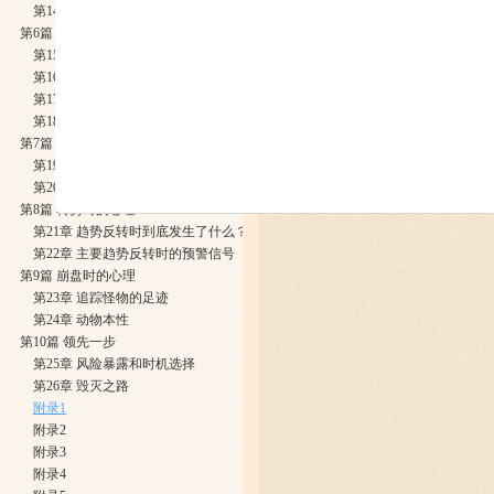
​第14章 框架和态度
第6篇 趋势市的心理
第15章 趋势开始形成
第16章 和谐与共振
第17章 认识庞氏先生
第18章 牛市与熊市的差异
第7篇 平衡市的心理
​第19章 怀疑和犹豫
第20章 当市场过份扩张时
第8篇 转势时的心理
第21章 趋势反转时到底发生了什么？
第22章 主要趋势反转时的预警信号
第9篇 崩盘时的心理
第23章 追踪怪物的足迹
第24章 动物本性
第10篇 领先一步
第25章 风险暴露和时机选择
第26章 毁灭之路
附录1
附录2
附录3
附录4