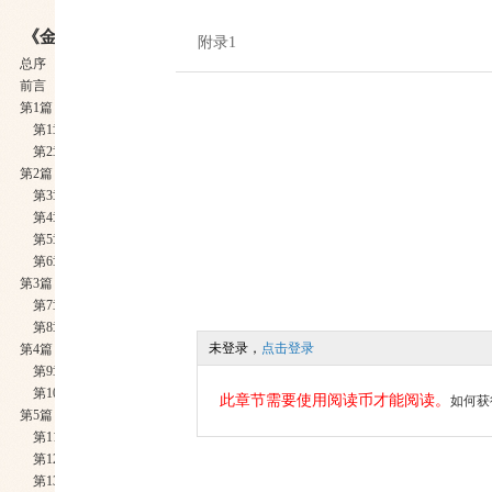
《金融心理学-掌握市场波动的真谛》
附录1
总序
前言
第1篇 时间和无知之神秘力量
第1章 理性人和实际世界
第2章 一些实用术语
第2篇 金融市场的四项基本原理
第3章 第一项基本原理：市场走在前面
第4章 第二项基本原理：市场是非理性的
第5章 第三项基本原理：混沌支配
第6章 第四项基本原理：技术图形自我实现
第3篇 人类心理
第7章 心理学的起源
第8章 主要流派
未登录，
点击登录
第4篇 群体行为
第9章 炼金师
第10章 心理与金融相结合
此章节需要使用阅读币才能阅读。
如何获
第5篇 市场信息心理学
第11章 最快的游戏
第12章 无风起浪？
第13章 小鱼和大鱼