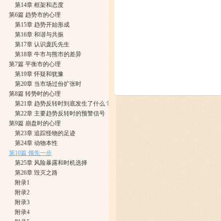
​第14章 框架和态度
第6篇 趋势市的心理
第15章 趋势开始形成
第16章 和谐与共振
第17章 认识庞氏先生
第18章 牛市与熊市的差异
第7篇 平衡市的心理
​第19章 怀疑和犹豫
第20章 当市场过份扩张时
第8篇 转势时的心理
第21章 趋势反转时到底发生了什么？
第22章 主要趋势反转时的预警信号
第9篇 崩盘时的心理
第23章 追踪怪物的足迹
第24章 动物本性
第10篇 领先一步
第25章 风险暴露和时机选择
第26章 毁灭之路
附录1
附录2
附录3
附录4