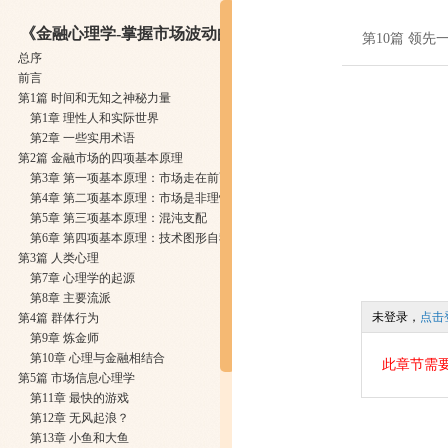
《金融心理学-掌握市场波动的真谛》
第10篇 领先
总序
前言
第1篇 时间和无知之神秘力量
第1章 理性人和实际世界
第2章 一些实用术语
第2篇 金融市场的四项基本原理
第3章 第一项基本原理：市场走在前面
第4章 第二项基本原理：市场是非理性的
第5章 第三项基本原理：混沌支配
第6章 第四项基本原理：技术图形自我实现
第3篇 人类心理
第7章 心理学的起源
第8章 主要流派
未登录，
点击
第4篇 群体行为
第9章 炼金师
第10章 心理与金融相结合
此章节需
第5篇 市场信息心理学
第11章 最快的游戏
第12章 无风起浪？
第13章 小鱼和大鱼