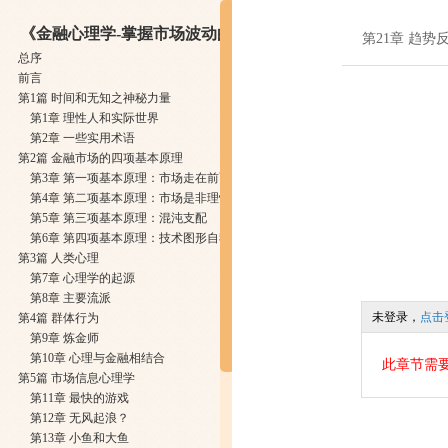
《金融心理学-掌握市场波动的真谛》
第21章 趋
总序
前言
第1篇 时间和无知之神秘力量
第1章 理性人和实际世界
第2章 一些实用术语
第2篇 金融市场的四项基本原理
第3章 第一项基本原理：市场走在前面
第4章 第二项基本原理：市场是非理性的
第5章 第三项基本原理：混沌支配
第6章 第四项基本原理：技术图形自我实现
第3篇 人类心理
第7章 心理学的起源
第8章 主要流派
未登录，
点击
第4篇 群体行为
第9章 炼金师
第10章 心理与金融相结合
此章节需
第5篇 市场信息心理学
第11章 最快的游戏
第12章 无风起浪？
第13章 小鱼和大鱼