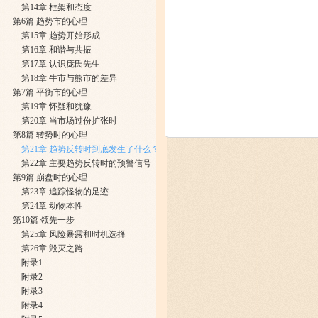
​第14章 框架和态度
第6篇 趋势市的心理
第15章 趋势开始形成
第16章 和谐与共振
第17章 认识庞氏先生
第18章 牛市与熊市的差异
第7篇 平衡市的心理
​第19章 怀疑和犹豫
第20章 当市场过份扩张时
第8篇 转势时的心理
第21章 趋势反转时到底发生了什么？
第22章 主要趋势反转时的预警信号
第9篇 崩盘时的心理
第23章 追踪怪物的足迹
第24章 动物本性
第10篇 领先一步
第25章 风险暴露和时机选择
第26章 毁灭之路
附录1
附录2
附录3
附录4