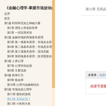
《金融心理学-掌握市场波动的真谛》
第12章 无风
总序
前言
第1篇 时间和无知之神秘力量
第1章 理性人和实际世界
第2章 一些实用术语
第2篇 金融市场的四项基本原理
第3章 第一项基本原理：市场走在前面
第4章 第二项基本原理：市场是非理性的
第5章 第三项基本原理：混沌支配
第6章 第四项基本原理：技术图形自我实现
第3篇 人类心理
第7章 心理学的起源
第8章 主要流派
未登录，
点击
第4篇 群体行为
第9章 炼金师
第10章 心理与金融相结合
此章节需
第5篇 市场信息心理学
第11章 最快的游戏
第12章 无风起浪？
第13章 小鱼和大鱼